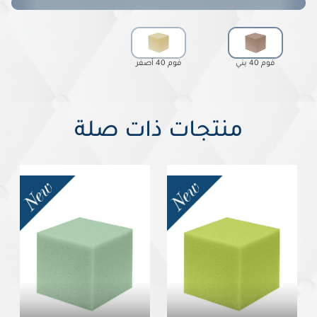
فوم 40 بني
فوم 40 أصفر
منتجات ذات صلة