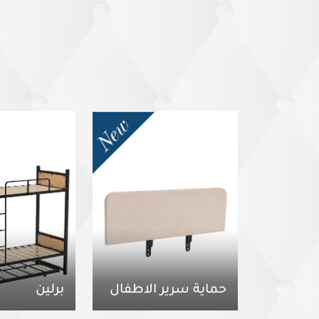
حماية سرير الاطفال
برلين