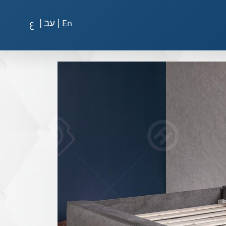
|
|
En
עב
ع