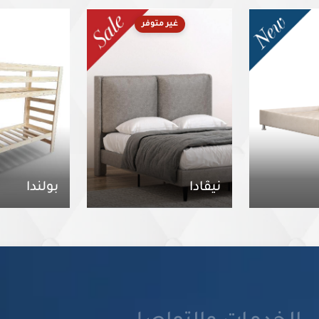
غير متوفر
نيڤادا
بولندا