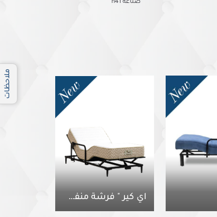
صناعة h41
ملاحظات
آي كير " فرشة منفصلة "