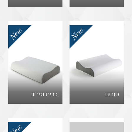
טורינו
כרית סירווי