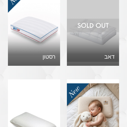
דאב
רסטון