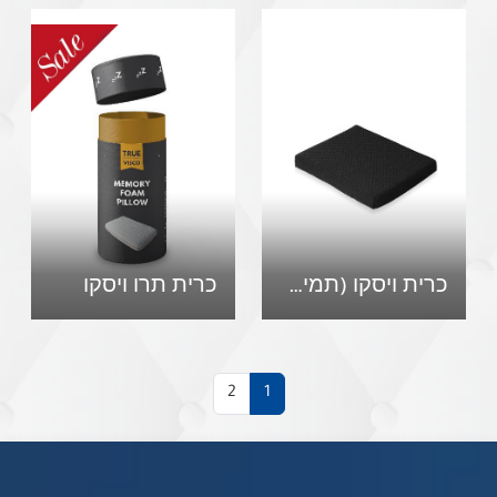
כרית ויסקו (תמיכת למושב)
כרית תרו ויסקו
2
1