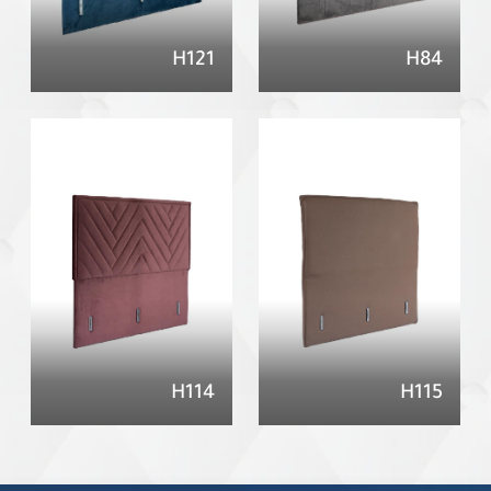
H121
H84
H114
H115