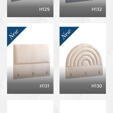
H129
H132
H131
H130