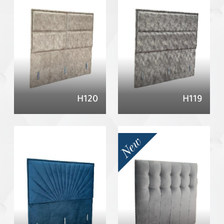
H120
H119