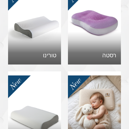
רסטה
טורינו