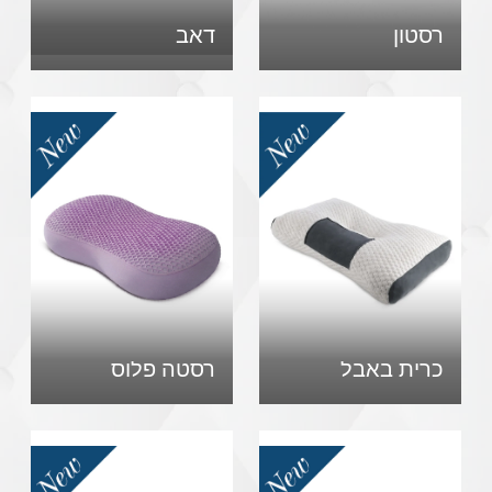
רסטון
דאב
כרית באבל
רסטה פלוס