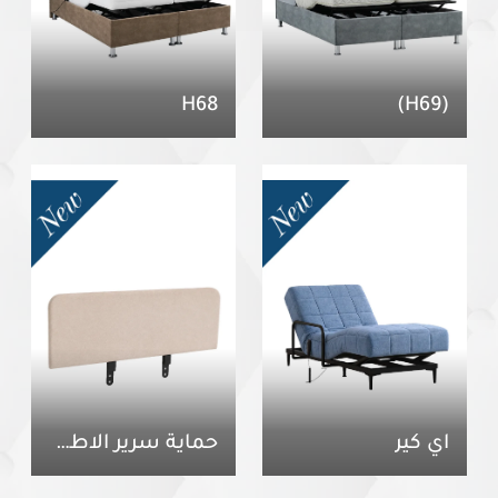
H68
(H69)
آي كير
حماية سرير الاطفال