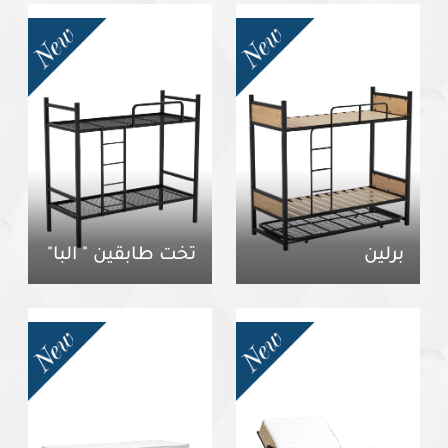
برلين
تخت طابقين " البا"