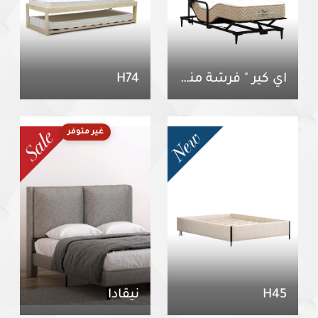
آي كير " فرشة منفصلة "
H74
غير متوفر
H45
نيڤادا