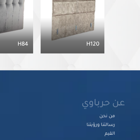
H84
H120
عن حرباوي
من نحن
رسالتنا ورؤيتنا
القيم