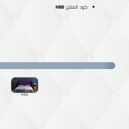
كود المنتج:
H88
H88