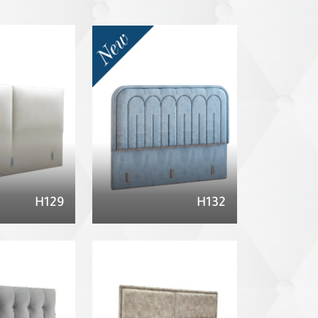
H129
H132