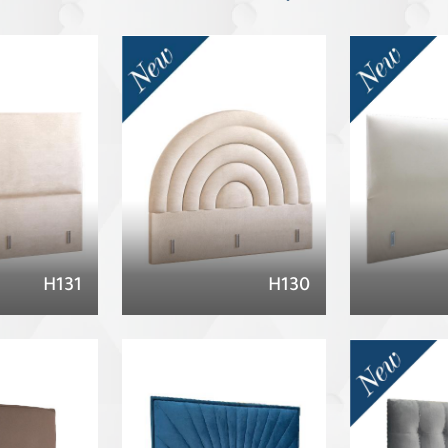
H131
H130