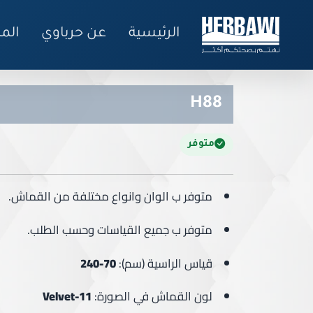
الرئيسية
عن حرباوي
الم
H88
متوفر
متوفر ب الوان وانواع مختلفة من القماش.
متوفر ب جميع القياسات وحسب الطلب.
قياس الراسية (سم):
70-24
0
لون القماش في الصورة:
Velvet-11