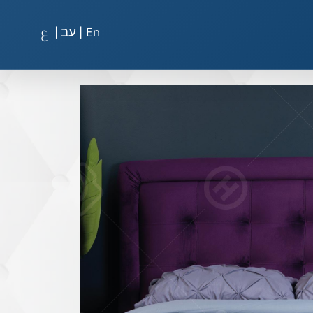
|
|
En
עב
ع