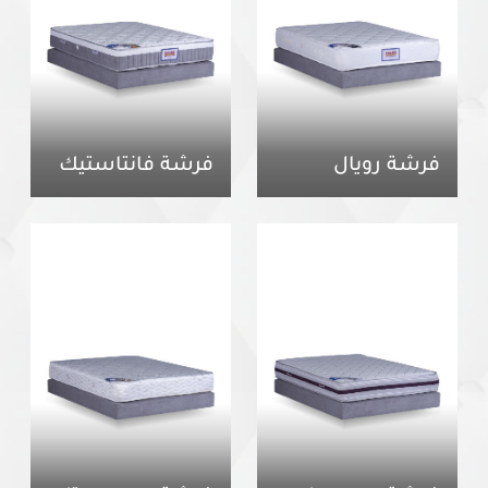
فرشة رويال
فرشة فانتاستيك