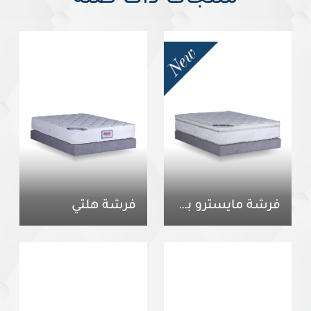
فرشة مايسترو بلس
فرشة هلثي