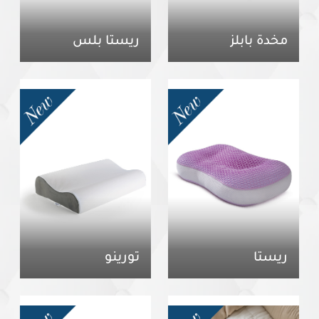
مخدة بابلز
ريستا بلس
ريستا
تورينو