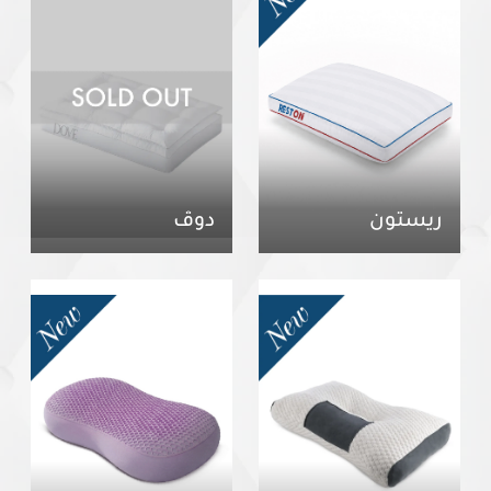
ريستون
دوڤ