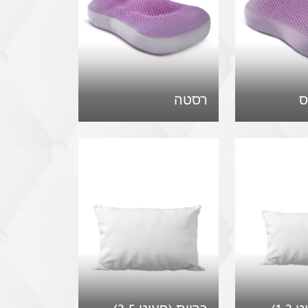
ס
רסטה