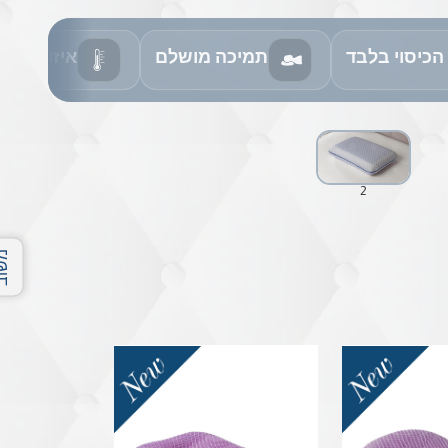
הכיסוי בלבד
תמיכה מושלם
איזון טמפ
2
משוב