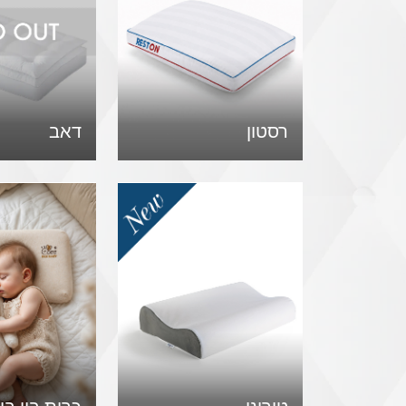
רסטון
דאב