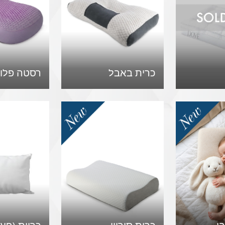
כרית באבל
רסטה פלו