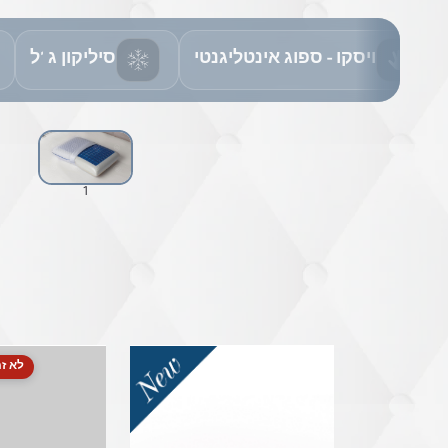
ויסקו - ספוג אינטליגנטי
סיליקון ג 'ל
1
לא זמ