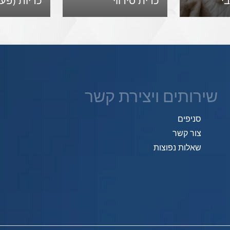
בי
כרית סירווי
כריות (פעוט 3
שירותים ויצירת קשר
סניפים
צור קשר
שאלות נפוצות