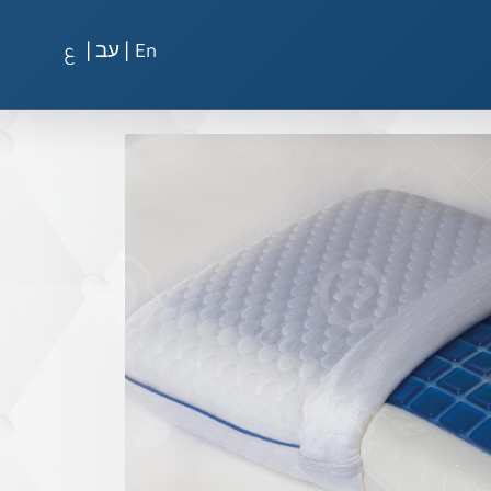
|
|
En
עב
ع