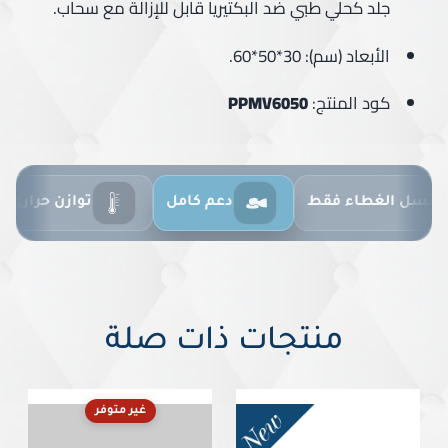
جلد كحلي طبي ضد البكتيريا قابل للإزالة مع سحاب.
الأبعاد (سم): 30*50*60.
كود المنتج:
PPMV6050
غسل الغطاء فقط
دعم كامل
توازن حراري
منتجات ذات صلة
غير متوفر