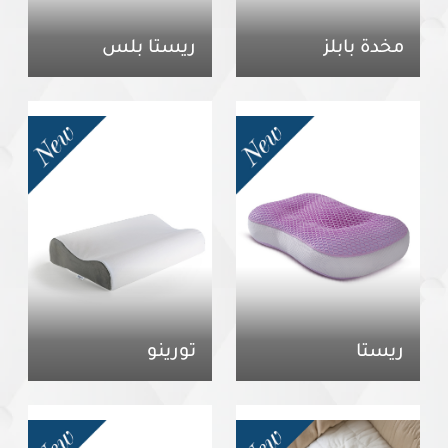
مخدة بابلز
ريستا بلس
ريستا
تورينو