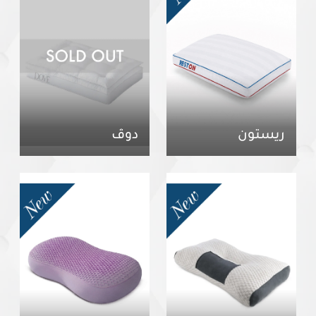
ريستون
دوڤ