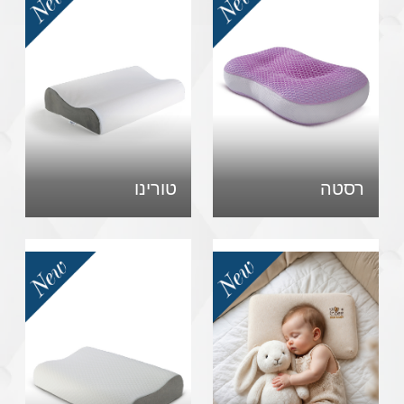
רסטה
טורינו