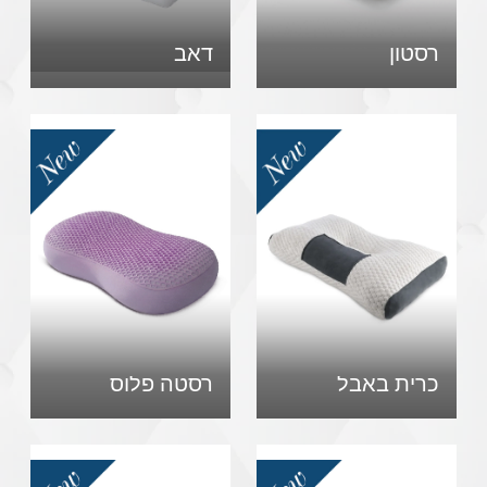
רסטון
דאב
כרית באבל
רסטה פלוס