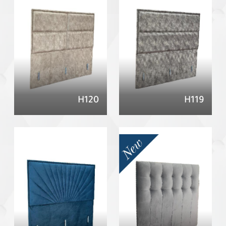
H120
H119