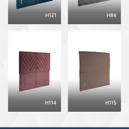
H121
H84
H114
H115