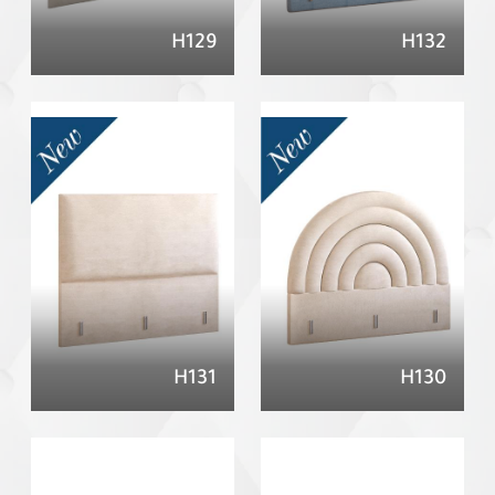
H129
H132
H131
H130